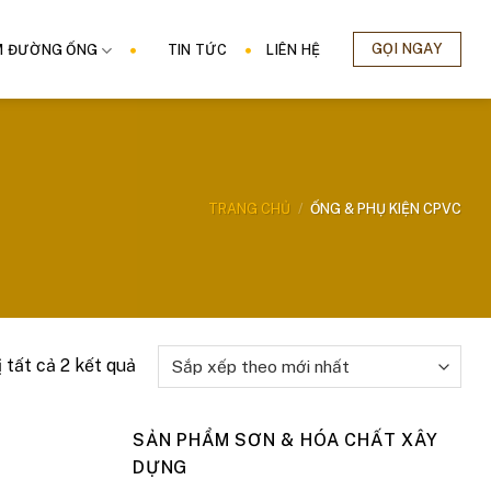
GỌI NGAY
M ĐƯỜNG ỐNG
TIN TỨC
LIÊN HỆ
TRANG CHỦ
/
ỐNG & PHỤ KIỆN CPVC
Đã
ị tất cả 2 kết quả
sắp
xếp
SẢN PHẨM SƠN & HÓA CHẤT XÂY
theo
DỰNG
mới