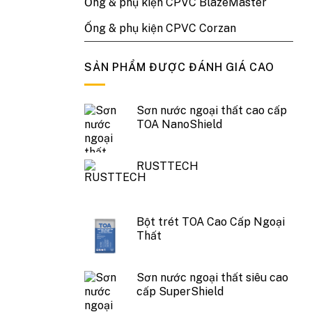
Ống & phụ kiện CPVC BlazeMaster
Ống & phụ kiện CPVC Corzan
SẢN PHẨM ĐƯỢC ĐÁNH GIÁ CAO
Sơn nước ngoại thất cao cấp
TOA NanoShield
RUSTTECH
Bột trét TOA Cao Cấp Ngoại
Thất
Sơn nước ngoại thất siêu cao
cấp SuperShield