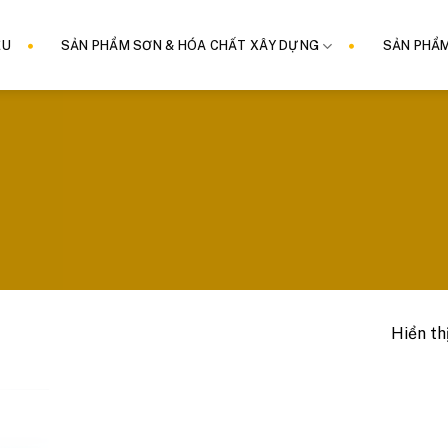
ỆU
SẢN PHẨM SƠN & HÓA CHẤT XÂY DỰNG
SẢN PHẨ
Hiển th