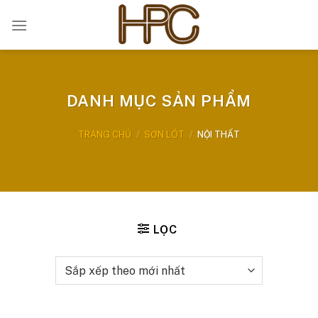
Bỏ
qua
nội
dung
DANH MỤC SẢN PHẨM
TRANG CHỦ
/
SƠN LÓT
/
NỘI THẤT
LỌC