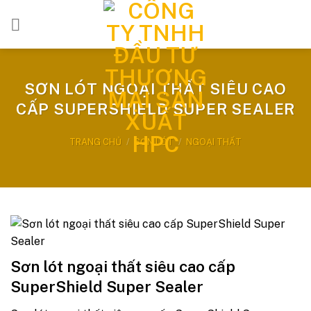
Bỏ
qua
nội
dung
SƠN LÓT NGOẠI THẤT SIÊU CAO
CẤP SUPERSHIELD SUPER SEALER
TRANG CHỦ
/
SƠN LÓT
/
NGOẠI THẤT
Sơn lót ngoại thất siêu cao cấp
SuperShield Super Sealer